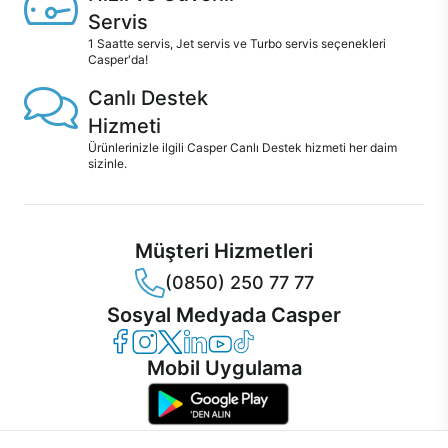
Servis
1 Saatte servis, Jet servis ve Turbo servis seçenekleri
Casper'da!
Canlı Destek
Hizmeti
Ürünlerinizle ilgili Casper Canlı Destek hizmeti her daim
sizinle.
Müşteri Hizmetleri
(0850) 250 77 77
Sosyal Medyada Casper
Casper Facebook
Casper Instagram
Casper Twitter
Casper LinkedIn
Casper YouTube
Casper TikTok
Mobil Uygulama