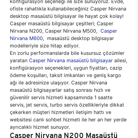
konfigürasyon seçeneği ile size sunuyoruz. Evde,
ofiste rahatlıkla kullanabileceğiniz Casper Nirvana
desktop masaüstü bilgisayar ile hayat çok kolay!
Casper masaüstü bilgisayar çeşitleri; Casper
Nirvana N200, Casper Nirvana M500,
Casper
Nirvana M600
, masaüstü desktop bilgisayar
modelleriyle size hitap ediyor.
En zorlu performanslarda bile kusursuz çözümler
yaratan
Casper Nirvana masaüstü bilgisayar
ailesi,
konfigürasyon seçenekleri, uygun fiyatları, cazip
ödeme koşulları, taksit imkanları ve geniş kargo
ağı ile adresinize ulaşıyor. Casper Nirvana
masaüstü bilgisayarlar satış sonrası hızlı ve
güvenilir servis hizmeti kapsamında 1 saatte
servis, jet servis, turbo servis özellikleriyle dikkat
çekerken müşteri hizmetleri iletişim hattı ve
websitesi canlı sohbet hizmeti ile her an her yerde
ayrıcalıklı hizmet sunuyor.
Casper Nirvana N200 Masaüstü