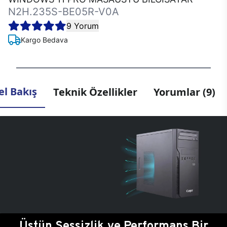
N2H.235S-BE05R-V0A
9 Yorum
Kargo Bedava
l Bakış
Teknik Özellikler
Yorumlar (9)
Üstün Sessizlik ve Performans Bir