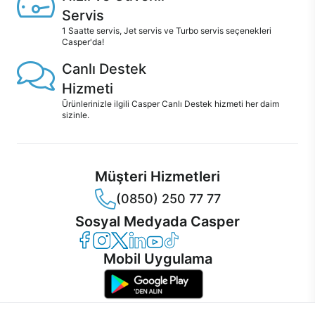
Servis
1 Saatte servis, Jet servis ve Turbo servis seçenekleri
Casper'da!
Canlı Destek
Hizmeti
Ürünlerinizle ilgili Casper Canlı Destek hizmeti her daim
sizinle.
Müşteri Hizmetleri
(0850) 250 77 77
Sosyal Medyada Casper
Casper Facebook
Casper Instagram
Casper Twitter
Casper LinkedIn
Casper YouTube
Casper TikTok
Mobil Uygulama