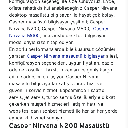
konfigürasyon seçeneği ile size sunuyoruz. Evde,
ofiste rahatlıkla kullanabileceğiniz Casper Nirvana
desktop masaüstü bilgisayar ile hayat çok kolay!
Casper masaüstü bilgisayar çeşitleri; Casper
Nirvana N200, Casper Nirvana M500,
Casper
Nirvana M600
, masaüstü desktop bilgisayar
modelleriyle size hitap ediyor.
En zorlu performanslarda bile kusursuz çözümler
yaratan
Casper Nirvana masaüstü bilgisayar
ailesi,
konfigürasyon seçenekleri, uygun fiyatları, cazip
ödeme koşulları, taksit imkanları ve geniş kargo
ağı ile adresinize ulaşıyor. Casper Nirvana
masaüstü bilgisayarlar satış sonrası hızlı ve
güvenilir servis hizmeti kapsamında 1 saatte
servis, jet servis, turbo servis özellikleriyle dikkat
çekerken müşteri hizmetleri iletişim hattı ve
websitesi canlı sohbet hizmeti ile her an her yerde
ayrıcalıklı hizmet sunuyor.
Casper Nirvana N200 Masaüstü