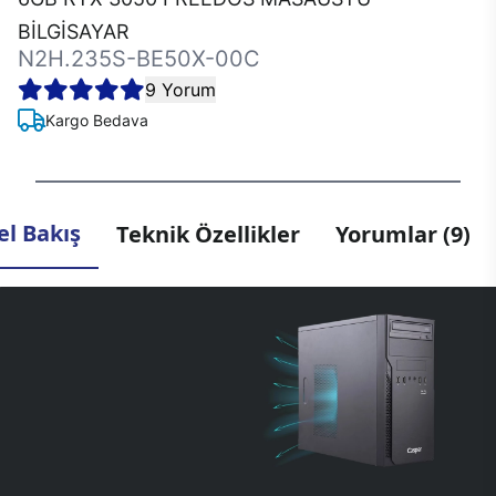
BİLGİSAYAR
N2H.235S-BE50X-00C
9 Yorum
Kargo Bedava
l Bakış
Teknik Özellikler
Yorumlar (9)