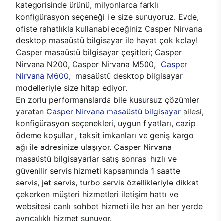
kategorisinde ürünü, milyonlarca farklı
konfigürasyon seçeneği ile size sunuyoruz. Evde,
ofiste rahatlıkla kullanabileceğiniz Casper Nirvana
desktop masaüstü bilgisayar ile hayat çok kolay!
Casper masaüstü bilgisayar çeşitleri; Casper
Nirvana N200, Casper Nirvana M500,
Casper
Nirvana M600
, masaüstü desktop bilgisayar
modelleriyle size hitap ediyor.
En zorlu performanslarda bile kusursuz çözümler
yaratan
Casper Nirvana masaüstü bilgisayar
ailesi,
konfigürasyon seçenekleri, uygun fiyatları, cazip
ödeme koşulları, taksit imkanları ve geniş kargo
ağı ile adresinize ulaşıyor. Casper Nirvana
masaüstü bilgisayarlar satış sonrası hızlı ve
güvenilir servis hizmeti kapsamında 1 saatte
servis, jet servis, turbo servis özellikleriyle dikkat
çekerken müşteri hizmetleri iletişim hattı ve
websitesi canlı sohbet hizmeti ile her an her yerde
ayrıcalıklı hizmet sunuyor.