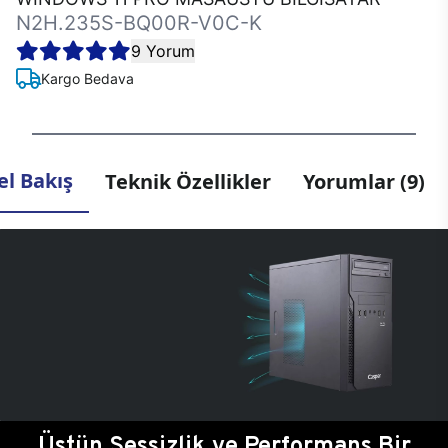
N2H.235S-BQ00R-V0C-K
9 Yorum
Kargo Bedava
l Bakış
Teknik Özellikler
Yorumlar (9)
Üstün Sessizlik ve Performans Bir