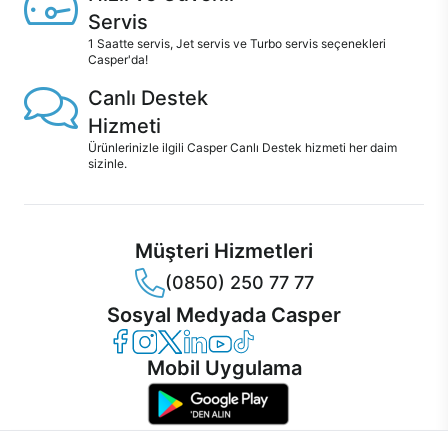
Servis
1 Saatte servis, Jet servis ve Turbo servis seçenekleri
Casper'da!
Canlı Destek
Hizmeti
Ürünlerinizle ilgili Casper Canlı Destek hizmeti her daim
sizinle.
Müşteri Hizmetleri
(0850) 250 77 77
Sosyal Medyada Casper
Casper Facebook
Casper Instagram
Casper Twitter
Casper LinkedIn
Casper YouTube
Casper TikTok
Mobil Uygulama