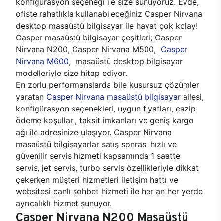
konfigürasyon seçeneği ile size sunuyoruz. Evde,
ofiste rahatlıkla kullanabileceğiniz Casper Nirvana
desktop masaüstü bilgisayar ile hayat çok kolay!
Casper masaüstü bilgisayar çeşitleri; Casper
Nirvana N200, Casper Nirvana M500,
Casper
Nirvana M600
, masaüstü desktop bilgisayar
modelleriyle size hitap ediyor.
En zorlu performanslarda bile kusursuz çözümler
yaratan
Casper Nirvana masaüstü bilgisayar
ailesi,
konfigürasyon seçenekleri, uygun fiyatları, cazip
ödeme koşulları, taksit imkanları ve geniş kargo
ağı ile adresinize ulaşıyor. Casper Nirvana
masaüstü bilgisayarlar satış sonrası hızlı ve
güvenilir servis hizmeti kapsamında 1 saatte
servis, jet servis, turbo servis özellikleriyle dikkat
çekerken müşteri hizmetleri iletişim hattı ve
websitesi canlı sohbet hizmeti ile her an her yerde
ayrıcalıklı hizmet sunuyor.
Casper Nirvana N200 Masaüstü