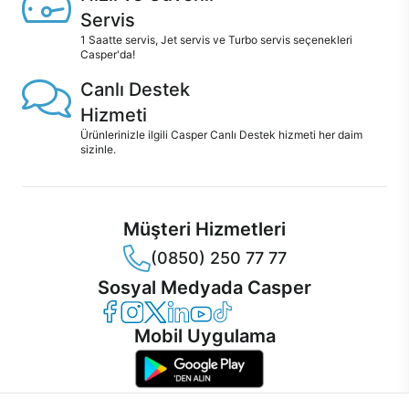
Servis
1 Saatte servis, Jet servis ve Turbo servis seçenekleri
Casper'da!
Canlı Destek
Hizmeti
Ürünlerinizle ilgili Casper Canlı Destek hizmeti her daim
sizinle.
Müşteri Hizmetleri
(0850) 250 77 77
Sosyal Medyada Casper
Casper Facebook
Casper Instagram
Casper Twitter
Casper LinkedIn
Casper YouTube
Casper TikTok
Mobil Uygulama