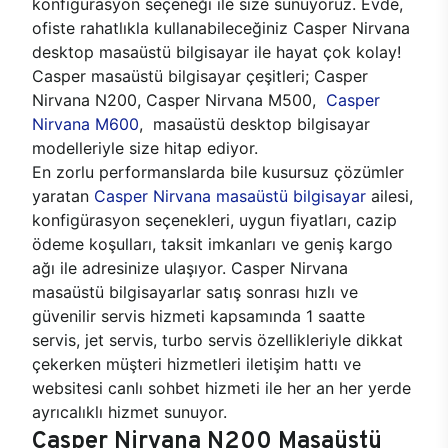
konfigürasyon seçeneği ile size sunuyoruz. Evde,
ofiste rahatlıkla kullanabileceğiniz Casper Nirvana
desktop masaüstü bilgisayar ile hayat çok kolay!
Casper masaüstü bilgisayar çeşitleri; Casper
Nirvana N200, Casper Nirvana M500,
Casper
Nirvana M600
, masaüstü desktop bilgisayar
modelleriyle size hitap ediyor.
En zorlu performanslarda bile kusursuz çözümler
yaratan
Casper Nirvana masaüstü bilgisayar
ailesi,
konfigürasyon seçenekleri, uygun fiyatları, cazip
ödeme koşulları, taksit imkanları ve geniş kargo
ağı ile adresinize ulaşıyor. Casper Nirvana
masaüstü bilgisayarlar satış sonrası hızlı ve
güvenilir servis hizmeti kapsamında 1 saatte
servis, jet servis, turbo servis özellikleriyle dikkat
çekerken müşteri hizmetleri iletişim hattı ve
websitesi canlı sohbet hizmeti ile her an her yerde
ayrıcalıklı hizmet sunuyor.
Casper Nirvana N200 Masaüstü