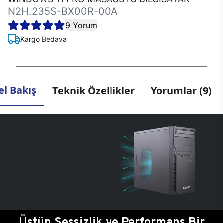
N2H.235S-BX00R-00A
9 Yorum
Kargo Bedava
l Bakış
Teknik Özellikler
Yorumlar (9)
Üstün Sessizlik ve Performans Bir