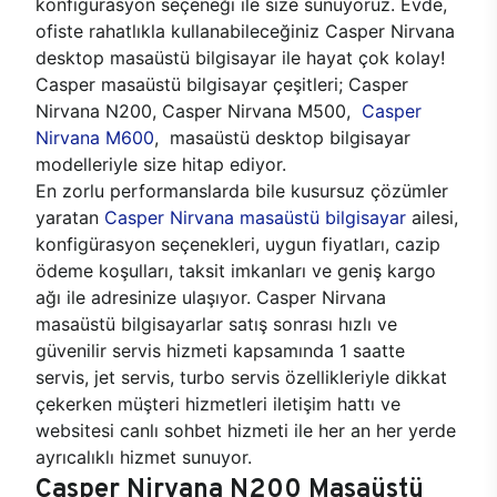
konfigürasyon seçeneği ile size sunuyoruz. Evde,
ofiste rahatlıkla kullanabileceğiniz Casper Nirvana
desktop masaüstü bilgisayar ile hayat çok kolay!
Casper masaüstü bilgisayar çeşitleri; Casper
Nirvana N200, Casper Nirvana M500,
Casper
Nirvana M600
, masaüstü desktop bilgisayar
modelleriyle size hitap ediyor.
En zorlu performanslarda bile kusursuz çözümler
yaratan
Casper Nirvana masaüstü bilgisayar
ailesi,
konfigürasyon seçenekleri, uygun fiyatları, cazip
ödeme koşulları, taksit imkanları ve geniş kargo
ağı ile adresinize ulaşıyor. Casper Nirvana
masaüstü bilgisayarlar satış sonrası hızlı ve
güvenilir servis hizmeti kapsamında 1 saatte
servis, jet servis, turbo servis özellikleriyle dikkat
çekerken müşteri hizmetleri iletişim hattı ve
websitesi canlı sohbet hizmeti ile her an her yerde
ayrıcalıklı hizmet sunuyor.
Casper Nirvana N200 Masaüstü