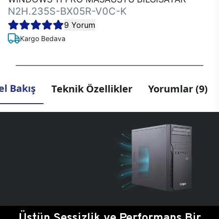
N2H.235S-BX05R-V0C-K
9 Yorum
Kargo Bedava
l Bakış
Teknik Özellikler
Yorumlar (9)
Üstün Sessizlik ve Performans Bir