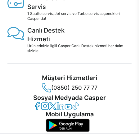
Servis
1 Saatte servis, Jet servis ve Turbo servis seçenekleri
Casper'da!
Canlı Destek
Hizmeti
Ürünlerinizle ilgili Casper Canlı Destek hizmeti her daim
sizinle.
Müşteri Hizmetleri
(0850) 250 77 77
Sosyal Medyada Casper
Casper Facebook
Casper Instagram
Casper Twitter
Casper LinkedIn
Casper YouTube
Casper TikTok
Mobil Uygulama