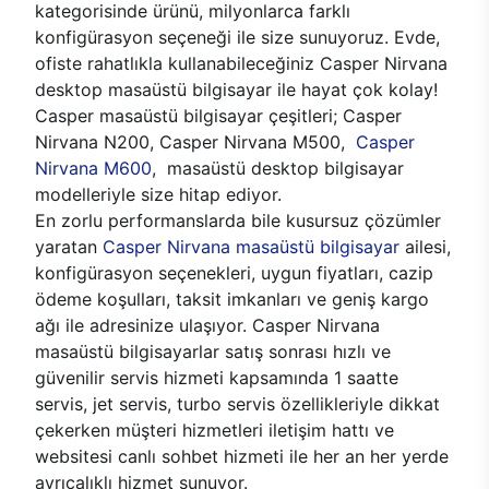
kategorisinde ürünü, milyonlarca farklı
konfigürasyon seçeneği ile size sunuyoruz. Evde,
ofiste rahatlıkla kullanabileceğiniz Casper Nirvana
desktop masaüstü bilgisayar ile hayat çok kolay!
Casper masaüstü bilgisayar çeşitleri; Casper
Nirvana N200, Casper Nirvana M500,
Casper
Nirvana M600
, masaüstü desktop bilgisayar
modelleriyle size hitap ediyor.
En zorlu performanslarda bile kusursuz çözümler
yaratan
Casper Nirvana masaüstü bilgisayar
ailesi,
konfigürasyon seçenekleri, uygun fiyatları, cazip
ödeme koşulları, taksit imkanları ve geniş kargo
ağı ile adresinize ulaşıyor. Casper Nirvana
masaüstü bilgisayarlar satış sonrası hızlı ve
güvenilir servis hizmeti kapsamında 1 saatte
servis, jet servis, turbo servis özellikleriyle dikkat
çekerken müşteri hizmetleri iletişim hattı ve
websitesi canlı sohbet hizmeti ile her an her yerde
ayrıcalıklı hizmet sunuyor.