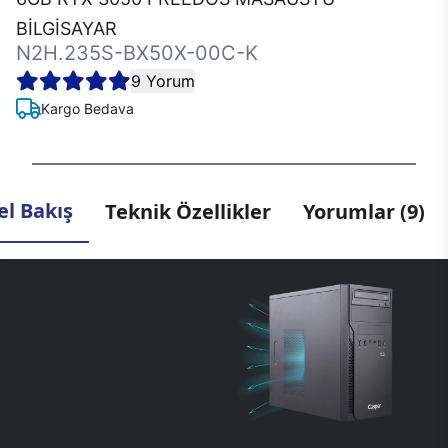
BİLGİSAYAR
N2H.235S-BX50X-00C-K
9 Yorum
Kargo Bedava
l Bakış
Teknik Özellikler
Yorumlar (9)