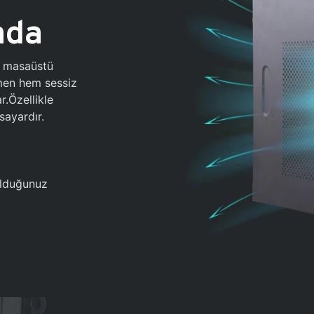
ada
0 masaüstü
ğmen hem sessiz
.Özellikle
sayardır.
 olduğunuz