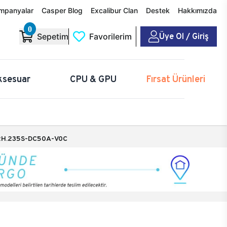
mpanyalar
Casper Blog
Excalibur Clan
Destek
Hakkımızda
0
Üye Ol / Giriş
Sepetim
Favorilerim
ksesuar
CPU & GPU
Fırsat Ürünleri
H.235S-DC50A-V0C