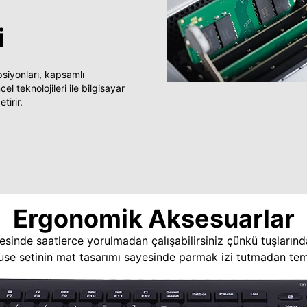
i
yonları, kapsamlı
 teknolojileri ile bilgisayar
tirir.
Ergonomik Aksesuarlar
esinde saatlerce yorulmadan çalışabilirsiniz çünkü tuşlarınd
use setinin mat tasarımı sayesinde parmak izi tutmadan temi