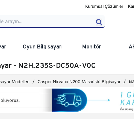
Kurumsal Çözümler
Ka
yar
Oyun Bilgisayarı
Monitör
A
sayar - N2H.235S-DC50A-V0C
sayar Modelleri
Casper Nirvana N200 Masaüstü Bilgisayar
N2