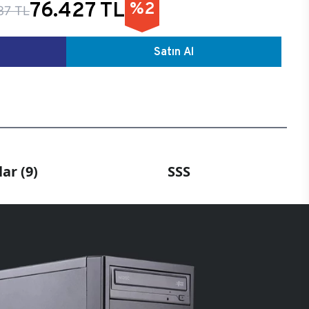
76.427 TL
%2
87 TL
Satın Al
ar (9)
SSS