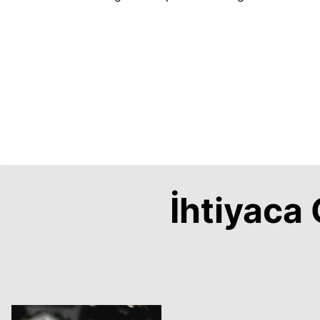
İhtiyac