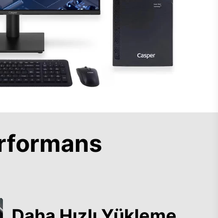
rformans
Daha Hızlı Yükleme