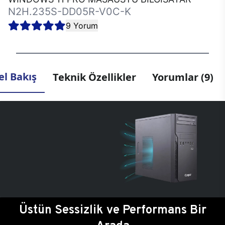
N2H.235S-DD05R-V0C-K
9 Yorum
l Bakış
Teknik Özellikler
Yorumlar (9)
Üstün Sessizlik ve Performans Bir