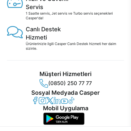
Servis
1 Saatte servis, Jet servis ve Turbo servis seçenekleri
Casper'da!
Canlı Destek
Hizmeti
Ürünlerinizle ilgili Casper Canlı Destek hizmeti her daim
sizinle.
Müşteri Hizmetleri
(0850) 250 77 77
Sosyal Medyada Casper
Casper Facebook
Casper Instagram
Casper Twitter
Casper LinkedIn
Casper YouTube
Casper TikTok
Mobil Uygulama