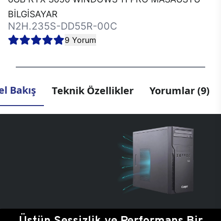
BİLGİSAYAR
N2H.235S-DD55R-00C
9 Yorum
l Bakış
Teknik Özellikler
Yorumlar (9)
Üstün Sessizlik ve Performans Bir