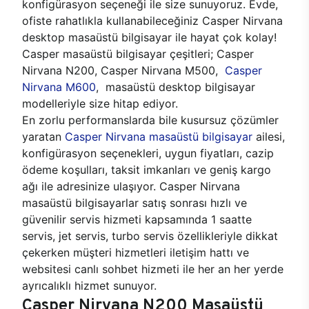
konfigürasyon seçeneği ile size sunuyoruz. Evde,
ofiste rahatlıkla kullanabileceğiniz Casper Nirvana
desktop masaüstü bilgisayar ile hayat çok kolay!
Casper masaüstü bilgisayar çeşitleri; Casper
Nirvana N200, Casper Nirvana M500,
Casper
Nirvana M600
, masaüstü desktop bilgisayar
modelleriyle size hitap ediyor.
En zorlu performanslarda bile kusursuz çözümler
yaratan
Casper Nirvana masaüstü bilgisayar
ailesi,
konfigürasyon seçenekleri, uygun fiyatları, cazip
ödeme koşulları, taksit imkanları ve geniş kargo
ağı ile adresinize ulaşıyor. Casper Nirvana
masaüstü bilgisayarlar satış sonrası hızlı ve
güvenilir servis hizmeti kapsamında 1 saatte
servis, jet servis, turbo servis özellikleriyle dikkat
çekerken müşteri hizmetleri iletişim hattı ve
websitesi canlı sohbet hizmeti ile her an her yerde
ayrıcalıklı hizmet sunuyor.
Casper Nirvana N200 Masaüstü