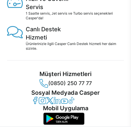
Servis
1 Saatte servis, Jet servis ve Turbo servis seçenekleri
Casper'da!
Canlı Destek
Hizmeti
Ürünlerinizle ilgili Casper Canlı Destek hizmeti her daim
sizinle.
Müşteri Hizmetleri
(0850) 250 77 77
Sosyal Medyada Casper
Casper Facebook
Casper Instagram
Casper Twitter
Casper LinkedIn
Casper YouTube
Casper TikTok
Mobil Uygulama