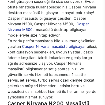
konfigürasyon seçeneği ile size sunuyoruz. Evde,
ofiste rahatlıkla kullanabileceğiniz Casper Nirvana
desktop masaüstü bilgisayar ile hayat çok kolay!
Casper masaüstü bilgisayar çeşitleri; Casper
Nirvana N200, Casper Nirvana M500,
Casper
Nirvana M600
, masaüstü desktop bilgisayar
modelleriyle size hitap ediyor.
En zorlu performanslarda bile kusursuz çözümler
yaratan
Casper Nirvana masaüstü bilgisayar
ailesi,
konfigürasyon seçenekleri, uygun fiyatları, cazip
ödeme koşulları, taksit imkanları ve geniş kargo
ağı ile adresinize ulaşıyor. Casper Nirvana
masaüstü bilgisayarlar satış sonrası hızlı ve
güvenilir servis hizmeti kapsamında 1 saatte
servis, jet servis, turbo servis özellikleriyle dikkat
çekerken müşteri hizmetleri iletişim hattı ve
websitesi canlı sohbet hizmeti ile her an her yerde
ayrıcalıklı hizmet sunuyor.
Casper Nirvana N200 Masaüstü