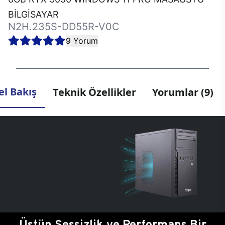
BİLGİSAYAR
N2H.235S-DD55R-V0C
9 Yorum
l Bakış
Teknik Özellikler
Yorumlar (9)
Üstün Sessizlik ve Performans Bir