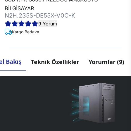
BİLGİSAYAR
N2H.235S-DE55X-V0C-K
9 Yorum
Kargo Bedava
l Bakış
Teknik Özellikler
Yorumlar (9)