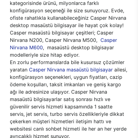
kategorisinde ürünü, milyonlarca farklı
konfigürasyon seçeneği ile size sunuyoruz. Evde,
ofiste rahatlıkla kullanabileceğiniz Casper Nirvana
desktop masaüstü bilgisayar ile hayat çok kolay!
Casper masaüstü bilgisayar çeşitleri; Casper
Nirvana N200, Casper Nirvana M500,
Casper
Nirvana M600
, masaüstü desktop bilgisayar
modelleriyle size hitap ediyor.
En zorlu performanslarda bile kusursuz çözümler
yaratan
Casper Nirvana masaüstü bilgisayar
ailesi,
konfigürasyon seçenekleri, uygun fiyatları, cazip
ödeme koşulları, taksit imkanları ve geniş kargo
ağı ile adresinize ulaşıyor. Casper Nirvana
masaüstü bilgisayarlar satış sonrası hızlı ve
güvenilir servis hizmeti kapsamında 1 saatte
servis, jet servis, turbo servis özellikleriyle dikkat
çekerken müşteri hizmetleri iletişim hattı ve
websitesi canlı sohbet hizmeti ile her an her yerde
ayrıcalıklı hizmet sunuyor.