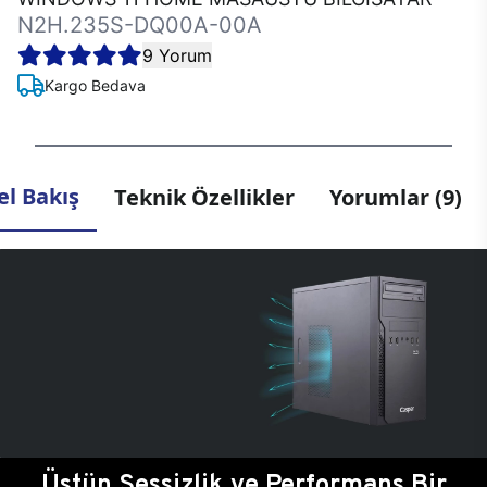
N2H.235S-DQ00A-00A
9 Yorum
Kargo Bedava
l Bakış
Teknik Özellikler
Yorumlar (9)
Üstün Sessizlik ve Performans Bir