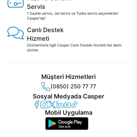
Servis
1 Saatte servis, Jet servis ve Turbo servis seçenekleri
Casper'da!
Canlı Destek
Hizmeti
Ürünlerinizle ilgili Casper Canlı Destek hizmeti her daim
sizinle.
Müşteri Hizmetleri
(0850) 250 77 77
Sosyal Medyada Casper
Casper Facebook
Casper Instagram
Casper Twitter
Casper LinkedIn
Casper YouTube
Casper TikTok
Mobil Uygulama