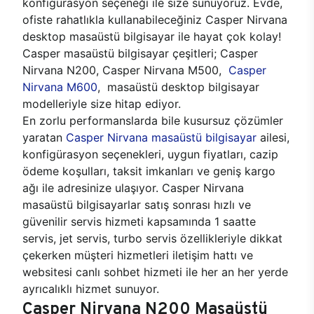
konfigürasyon seçeneği ile size sunuyoruz. Evde,
ofiste rahatlıkla kullanabileceğiniz Casper Nirvana
desktop masaüstü bilgisayar ile hayat çok kolay!
Casper masaüstü bilgisayar çeşitleri; Casper
Nirvana N200, Casper Nirvana M500,
Casper
Nirvana M600
, masaüstü desktop bilgisayar
modelleriyle size hitap ediyor.
En zorlu performanslarda bile kusursuz çözümler
yaratan
Casper Nirvana masaüstü bilgisayar
ailesi,
konfigürasyon seçenekleri, uygun fiyatları, cazip
ödeme koşulları, taksit imkanları ve geniş kargo
ağı ile adresinize ulaşıyor. Casper Nirvana
masaüstü bilgisayarlar satış sonrası hızlı ve
güvenilir servis hizmeti kapsamında 1 saatte
servis, jet servis, turbo servis özellikleriyle dikkat
çekerken müşteri hizmetleri iletişim hattı ve
websitesi canlı sohbet hizmeti ile her an her yerde
ayrıcalıklı hizmet sunuyor.
Casper Nirvana N200 Masaüstü