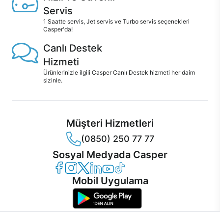
Servis
1 Saatte servis, Jet servis ve Turbo servis seçenekleri
Casper'da!
Canlı Destek
Hizmeti
Ürünlerinizle ilgili Casper Canlı Destek hizmeti her daim
sizinle.
Müşteri Hizmetleri
(0850) 250 77 77
Sosyal Medyada Casper
Casper Facebook
Casper Instagram
Casper Twitter
Casper LinkedIn
Casper YouTube
Casper TikTok
Mobil Uygulama