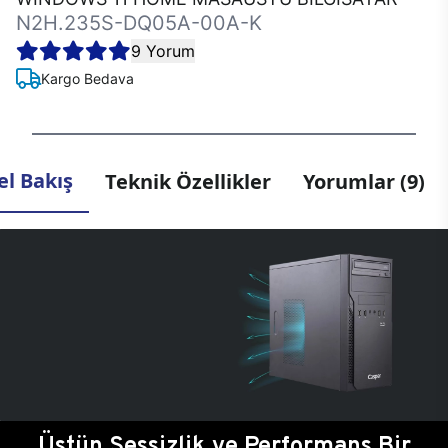
N2H.235S-DQ05A-00A-K
9 Yorum
Kargo Bedava
l Bakış
Teknik Özellikler
Yorumlar (9)
Üstün Sessizlik ve Performans Bir