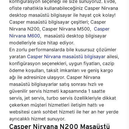
konfigürasyon seçeneği ile size sunuyoruz. Evde,
ofiste rahatlıkla kullanabileceğiniz Casper Nirvana
desktop masaüstü bilgisayar ile hayat çok kolay!
Casper masaüstü bilgisayar çeşitleri; Casper
Nirvana N200, Casper Nirvana M500,
Casper
Nirvana M600
, masaüstü desktop bilgisayar
modelleriyle size hitap ediyor.
En zorlu performanslarda bile kusursuz çözümler
yaratan
Casper Nirvana masaüstü bilgisayar
ailesi,
konfigürasyon seçenekleri, uygun fiyatları, cazip
ödeme koşulları, taksit imkanları ve geniş kargo
ağı ile adresinize ulaşıyor. Casper Nirvana
masaüstü bilgisayarlar satış sonrası hızlı ve
güvenilir servis hizmeti kapsamında 1 saatte
servis, jet servis, turbo servis özellikleriyle dikkat
çekerken müşteri hizmetleri iletişim hattı ve
websitesi canlı sohbet hizmeti ile her an her yerde
ayrıcalıklı hizmet sunuyor.
Casper Nirvana N200 Masaüstü