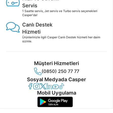
Servis
1 Saatte servis, Jet servis ve Turbo servis seçenekleri
Casper'da!
Canlı Destek
Hizmeti
Ürünlerinizle ilgili Casper Canlı Destek hizmeti her daim
sizinle.
Müşteri Hizmetleri
(0850) 250 77 77
Sosyal Medyada Casper
Casper Facebook
Casper Instagram
Casper Twitter
Casper LinkedIn
Casper YouTube
Casper TikTok
Mobil Uygulama