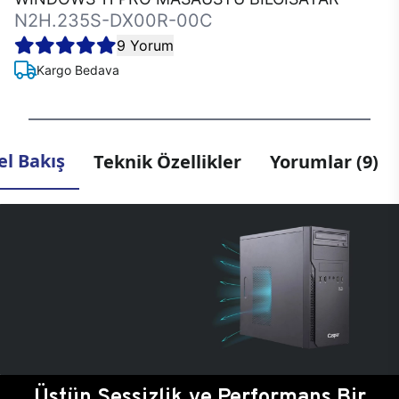
N2H.235S-DX00R-00C
9 Yorum
Kargo Bedava
l Bakış
Teknik Özellikler
Yorumlar (9)
Üstün Sessizlik ve Performans Bir