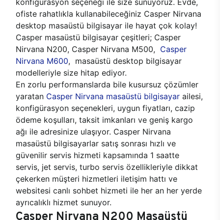
konfigürasyon seçeneği ile size sunuyoruz. Evde,
ofiste rahatlıkla kullanabileceğiniz Casper Nirvana
desktop masaüstü bilgisayar ile hayat çok kolay!
Casper masaüstü bilgisayar çeşitleri; Casper
Nirvana N200, Casper Nirvana M500,
Casper
Nirvana M600
, masaüstü desktop bilgisayar
modelleriyle size hitap ediyor.
En zorlu performanslarda bile kusursuz çözümler
yaratan
Casper Nirvana masaüstü bilgisayar
ailesi,
konfigürasyon seçenekleri, uygun fiyatları, cazip
ödeme koşulları, taksit imkanları ve geniş kargo
ağı ile adresinize ulaşıyor. Casper Nirvana
masaüstü bilgisayarlar satış sonrası hızlı ve
güvenilir servis hizmeti kapsamında 1 saatte
servis, jet servis, turbo servis özellikleriyle dikkat
çekerken müşteri hizmetleri iletişim hattı ve
websitesi canlı sohbet hizmeti ile her an her yerde
ayrıcalıklı hizmet sunuyor.
Casper Nirvana N200 Masaüstü