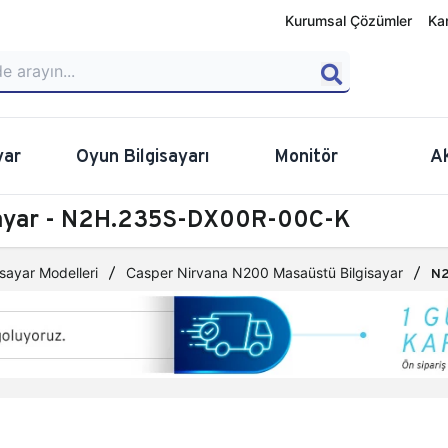
Kurumsal Çözümler
Ka
yar
Oyun Bilgisayarı
Monitör
A
sayar - N2H.235S-DX00R-00C-K
sayar Modelleri
Casper Nirvana N200 Masaüstü Bilgisayar
N2