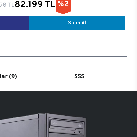
82.199 TL
%2
76 TL
Satın Al
ar (9)
SSS