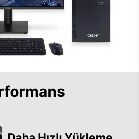
rformans
Daha Hızlı Yükleme