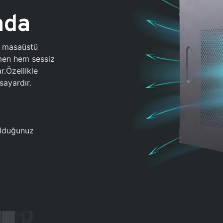
ada
0 masaüstü
ğmen hem sessiz
.Özellikle
sayardır.
 olduğunuz