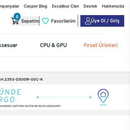
mpanyalar
Casper Blog
Excalibur Clan
Destek
Hakkımızda
0
Üye Ol / Giriş
Sepetim
Favorilerim
ksesuar
CPU & GPU
Fırsat Ürünleri
H.235S-DX00R-00C-K