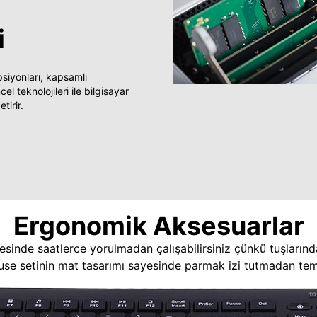
i
yonları, kapsamlı
 teknolojileri ile bilgisayar
tirir.
Ergonomik Aksesuarlar
esinde saatlerce yorulmadan çalışabilirsiniz çünkü tuşlarınd
use setinin mat tasarımı sayesinde parmak izi tutmadan temi