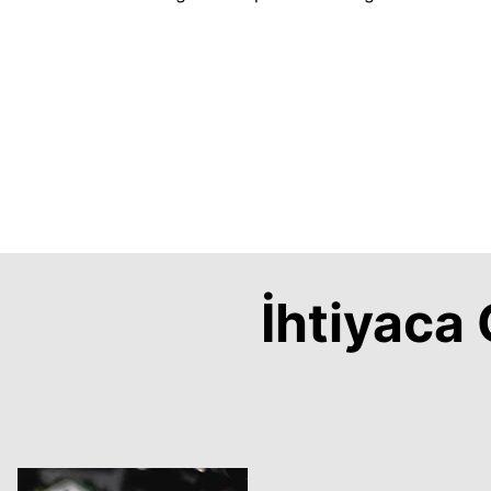
İhtiyac