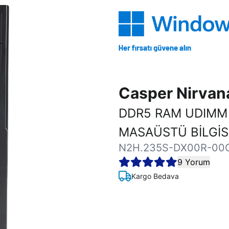
Casper Nirva
DDR5 RAM UDIMM
MASAÜSTÜ BİLGİ
N2H.235S-DX00R-00
9 Yorum
Kargo Bedava