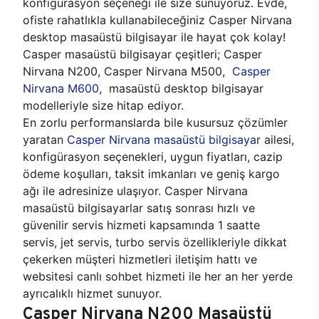
konfigürasyon seçeneği ile size sunuyoruz. Evde,
ofiste rahatlıkla kullanabileceğiniz Casper Nirvana
desktop masaüstü bilgisayar ile hayat çok kolay!
Casper masaüstü bilgisayar çeşitleri; Casper
Nirvana N200, Casper Nirvana M500,
Casper
Nirvana M600
, masaüstü desktop bilgisayar
modelleriyle size hitap ediyor.
En zorlu performanslarda bile kusursuz çözümler
yaratan
Casper Nirvana masaüstü bilgisayar
ailesi,
konfigürasyon seçenekleri, uygun fiyatları, cazip
ödeme koşulları, taksit imkanları ve geniş kargo
ağı ile adresinize ulaşıyor. Casper Nirvana
masaüstü bilgisayarlar satış sonrası hızlı ve
güvenilir servis hizmeti kapsamında 1 saatte
servis, jet servis, turbo servis özellikleriyle dikkat
çekerken müşteri hizmetleri iletişim hattı ve
websitesi canlı sohbet hizmeti ile her an her yerde
ayrıcalıklı hizmet sunuyor.
Casper Nirvana N200 Masaüstü