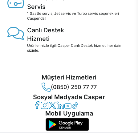
Servis
1 Saatte servis, Jet servis ve Turbo servis seçenekleri
Casper'da!
Canlı Destek
Hizmeti
Ürünlerinizle ilgili Casper Canlı Destek hizmeti her daim
sizinle.
Müşteri Hizmetleri
(0850) 250 77 77
Sosyal Medyada Casper
Casper Facebook
Casper Instagram
Casper Twitter
Casper LinkedIn
Casper YouTube
Casper TikTok
Mobil Uygulama