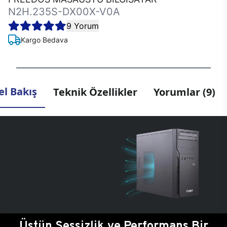
N2H.235S-DX00X-V0A
9 Yorum
Kargo Bedava
l Bakış
Teknik Özellikler
Yorumlar (9)
Üstün Sessizlik ve Performans Bir