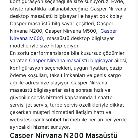
konfigürasyon seçeneği ile size sunuyoruz. Evde,
ofiste rahatlıkla kullanabileceğiniz Casper Nirvana
desktop masaüstü bilgisayar ile hayat çok kolay!
Casper masaüstü bilgisayar çeşitleri; Casper
Nirvana N200, Casper Nirvana M500,
Casper
Nirvana M600
, masaüstü desktop bilgisayar
modelleriyle size hitap ediyor.
En zorlu performanslarda bile kusursuz çözümler
yaratan
Casper Nirvana masaüstü bilgisayar
ailesi,
konfigürasyon seçenekleri, uygun fiyatları, cazip
ödeme koşulları, taksit imkanları ve geniş kargo
ağı ile adresinize ulaşıyor. Casper Nirvana
masaüstü bilgisayarlar satış sonrası hızlı ve
güvenilir servis hizmeti kapsamında 1 saatte
servis, jet servis, turbo servis özellikleriyle dikkat
çekerken müşteri hizmetleri iletişim hattı ve
websitesi canlı sohbet hizmeti ile her an her yerde
ayrıcalıklı hizmet sunuyor.
Casper Nirvana N200 Masaüstü