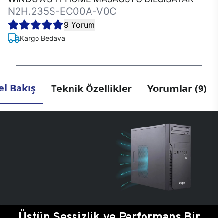
N2H.235S-EC00A-V0C
9 Yorum
Kargo Bedava
l Bakış
Teknik Özellikler
Yorumlar (9)
Üstün Sessizlik ve Performans Bir