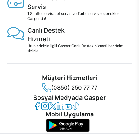
Servis
1 Saatte servis, Jet servis ve Turbo servis seçenekleri
Casper'da!
Canlı Destek
Hizmeti
Ürünlerinizle ilgili Casper Canlı Destek hizmeti her daim
sizinle.
Müşteri Hizmetleri
(0850) 250 77 77
Sosyal Medyada Casper
Casper Facebook
Casper Instagram
Casper Twitter
Casper LinkedIn
Casper YouTube
Casper TikTok
Mobil Uygulama