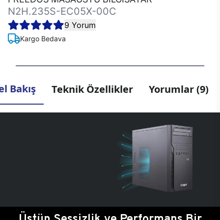
N2H.235S-EC05X-00C
9 Yorum
Kargo Bedava
l Bakış
Teknik Özellikler
Yorumlar (9)
Üstün Sessizlik ve Performans Bir