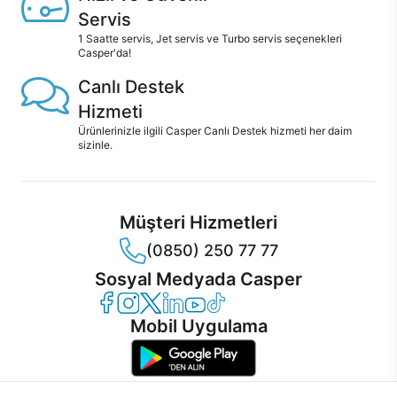
Servis
1 Saatte servis, Jet servis ve Turbo servis seçenekleri
Casper'da!
Canlı Destek
Hizmeti
Ürünlerinizle ilgili Casper Canlı Destek hizmeti her daim
sizinle.
Müşteri Hizmetleri
(0850) 250 77 77
Sosyal Medyada Casper
Casper Facebook
Casper Instagram
Casper Twitter
Casper LinkedIn
Casper YouTube
Casper TikTok
Mobil Uygulama