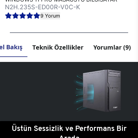
N2H.235S-ED00R-V0C-K
9 Yorum
l Bakış
Teknik Özellikler
Yorumlar (9)
Üstün Sessizlik ve Performans Bir