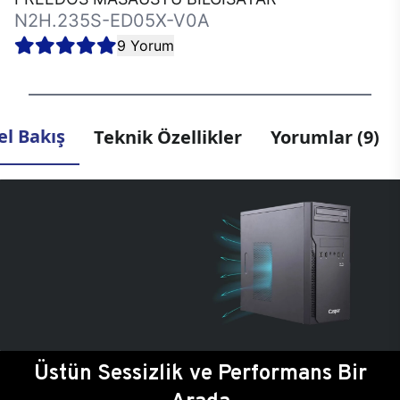
N2H.235S-ED05X-V0A
9 Yorum
l Bakış
Teknik Özellikler
Yorumlar (9)
Üstün Sessizlik ve Performans Bir