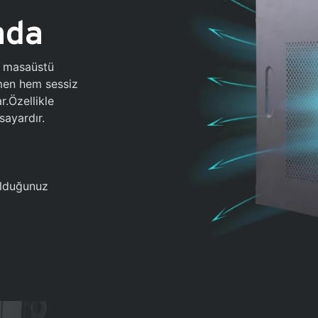
ada
0 masaüstü
ğmen hem sessiz
.Özellikle
sayardır.
 olduğunuz