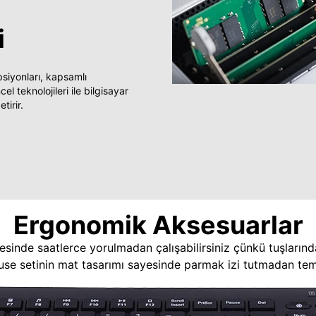
i
yonları, kapsamlı
 teknolojileri ile bilgisayar
tirir.
Ergonomik Aksesuarlar
esinde saatlerce yorulmadan çalışabilirsiniz çünkü tuşlarınd
use setinin mat tasarımı sayesinde parmak izi tutmadan temi