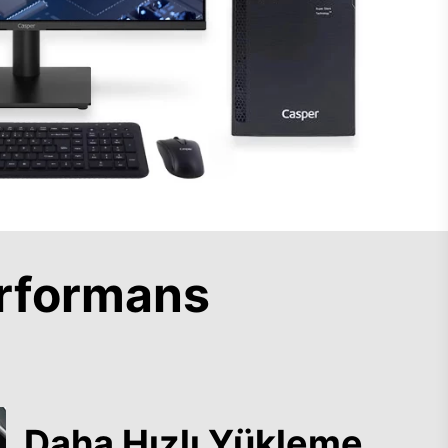
rformans
Daha Hızlı Yükleme