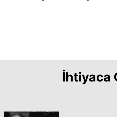
İhtiyac