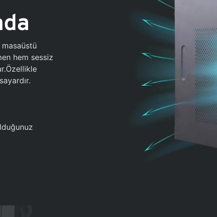
ada
0 masaüstü
ğmen hem sessiz
.Özellikle
sayardır.
 olduğunuz