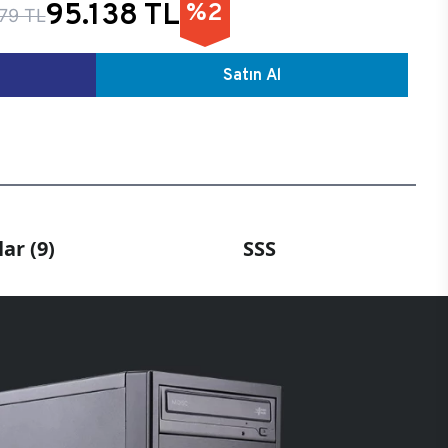
95.138 TL
%2
79 TL
Satın Al
ar (9)
SSS