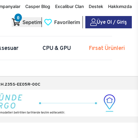
mpanyalar
Casper Blog
Excalibur Clan
Destek
Hakkımızda
0
Üye Ol / Giriş
Sepetim
Favorilerim
ksesuar
CPU & GPU
Fırsat Ürünleri
H.235S-EE05R-00C