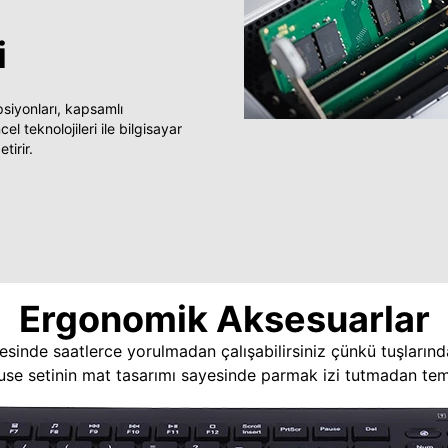
i
yonları, kapsamlı
 teknolojileri ile bilgisayar
tirir.
Ergonomik Aksesuarlar
esinde saatlerce yorulmadan çalışabilirsiniz çünkü tuşlarınd
use setinin mat tasarımı sayesinde parmak izi tutmadan temi