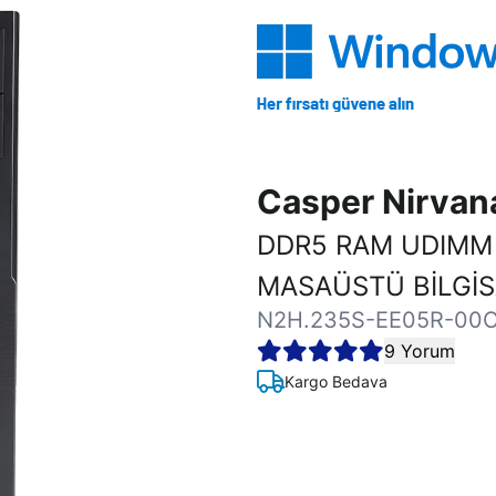
Casper Nirva
DDR5 RAM UDIMM
MASAÜSTÜ BİLGİ
N2H.235S-EE05R-00
9 Yorum
Kargo Bedava