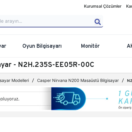
Kurumsal Çözümler
Ka
yar
Oyun Bilgisayarı
Monitör
A
sayar - N2H.235S-EE05R-00C
sayar Modelleri
Casper Nirvana N200 Masaüstü Bilgisayar
N2