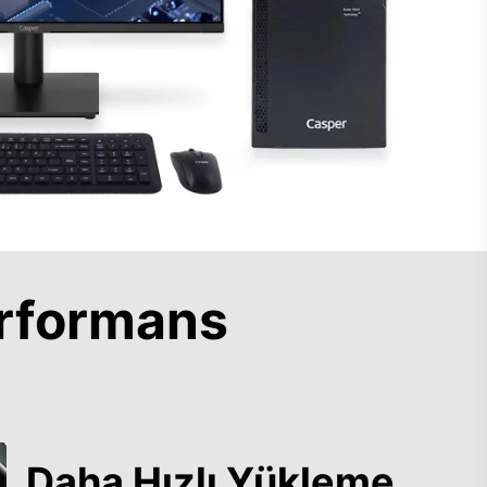
rformans
Daha Hızlı Yükleme