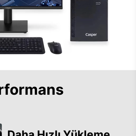
rformans
Daha Hızlı Yükleme