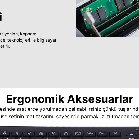
i
yonları, kapsamlı
 teknolojileri ile bilgisayar
tirir.
Ergonomik Aksesuarlar
esinde saatlerce yorulmadan çalışabilirsiniz çünkü tuşlarınd
use setinin mat tasarımı sayesinde parmak izi tutmadan temi