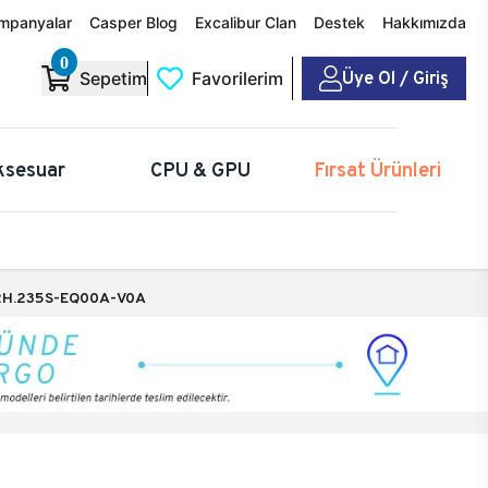
mpanyalar
Casper Blog
Excalibur Clan
Destek
Hakkımızda
0
Üye Ol / Giriş
Sepetim
Favorilerim
ksesuar
CPU & GPU
Fırsat Ürünleri
H.235S-EQ00A-V0A