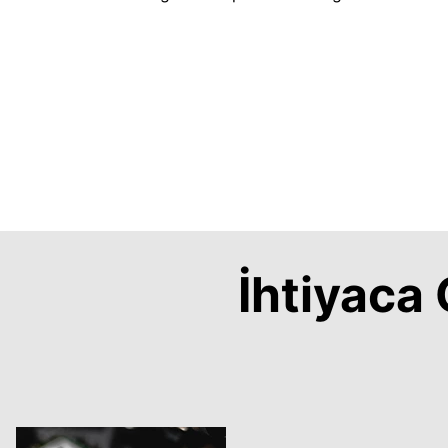
İhtiyac