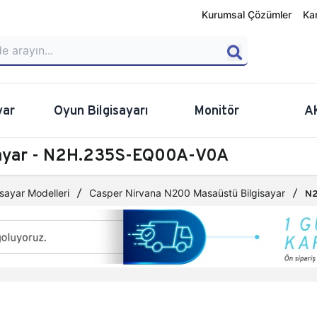
Kurumsal Çözümler
Ka
yar
Oyun Bilgisayarı
Monitör
A
sayar - N2H.235S-EQ00A-V0A
sayar Modelleri
Casper Nirvana N200 Masaüstü Bilgisayar
N2