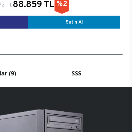
88.859 TL
%2
72 TL
Satın Al
ar (9)
SSS