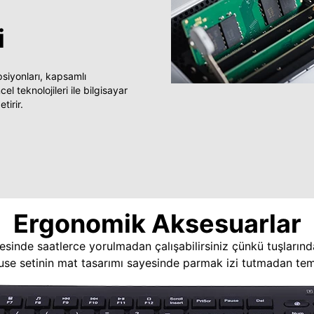
i
yonları, kapsamlı
 teknolojileri ile bilgisayar
tirir.
Ergonomik Aksesuarlar
esinde saatlerce yorulmadan çalışabilirsiniz çünkü tuşlarınd
use setinin mat tasarımı sayesinde parmak izi tutmadan temi