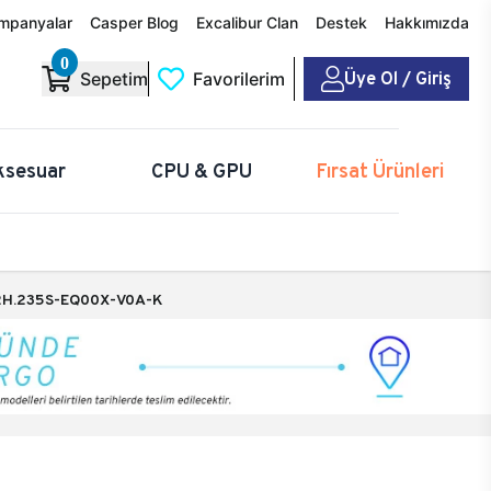
mpanyalar
Casper Blog
Excalibur Clan
Destek
Hakkımızda
0
Üye Ol / Giriş
Sepetim
Favorilerim
ksesuar
CPU & GPU
Fırsat Ürünleri
H.235S-EQ00X-V0A-K