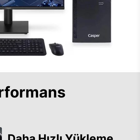
rformans
Daha Hızlı Yükleme