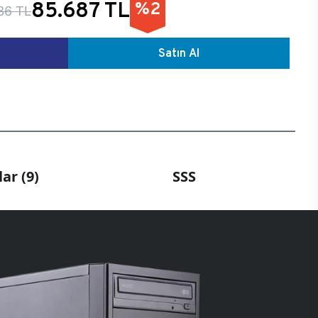
85.687 TL
%2
36 TL
Satın Al
ar (9)
SSS