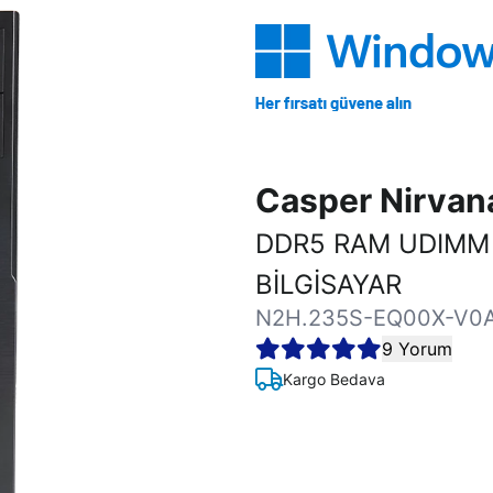
Casper Nirva
DDR5 RAM UDIMM
BİLGİSAYAR
N2H.235S-EQ00X-V0
9 Yorum
Kargo Bedava