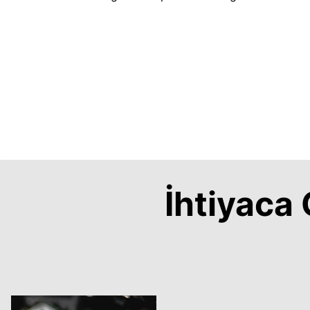
İhtiyac