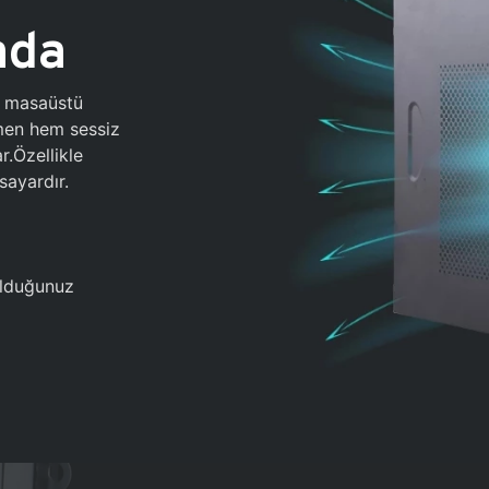
ada
0 masaüstü
ğmen hem sessiz
.Özellikle
sayardır.
 olduğunuz