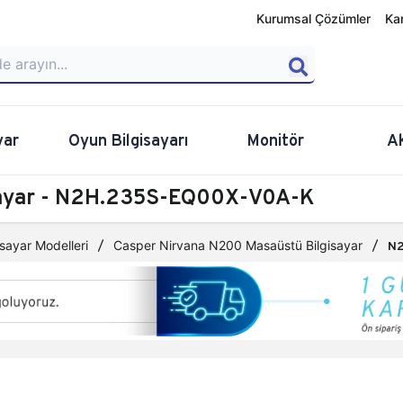
Kurumsal Çözümler
Ka
yar
Oyun Bilgisayarı
Monitör
A
sayar - N2H.235S-EQ00X-V0A-K
sayar Modelleri
Casper Nirvana N200 Masaüstü Bilgisayar
N2