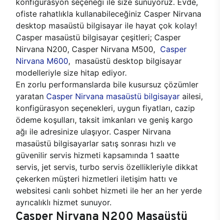
konfigürasyon seçeneği ile size sunuyoruz. Evde,
ofiste rahatlıkla kullanabileceğiniz Casper Nirvana
desktop masaüstü bilgisayar ile hayat çok kolay!
Casper masaüstü bilgisayar çeşitleri; Casper
Nirvana N200, Casper Nirvana M500,
Casper
Nirvana M600
, masaüstü desktop bilgisayar
modelleriyle size hitap ediyor.
En zorlu performanslarda bile kusursuz çözümler
yaratan
Casper Nirvana masaüstü bilgisayar
ailesi,
konfigürasyon seçenekleri, uygun fiyatları, cazip
ödeme koşulları, taksit imkanları ve geniş kargo
ağı ile adresinize ulaşıyor. Casper Nirvana
masaüstü bilgisayarlar satış sonrası hızlı ve
güvenilir servis hizmeti kapsamında 1 saatte
servis, jet servis, turbo servis özellikleriyle dikkat
çekerken müşteri hizmetleri iletişim hattı ve
websitesi canlı sohbet hizmeti ile her an her yerde
ayrıcalıklı hizmet sunuyor.
Casper Nirvana N200 Masaüstü