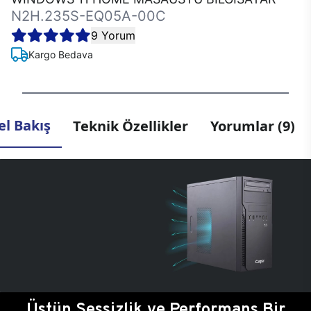
N2H.235S-EQ05A-00C
9 Yorum
Kargo Bedava
l Bakış
Teknik Özellikler
Yorumlar (9)
Üstün Sessizlik ve Performans Bir