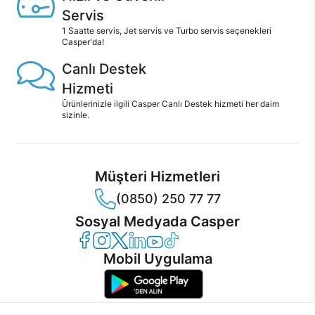
Servis
1 Saatte servis, Jet servis ve Turbo servis seçenekleri
Casper'da!
Canlı Destek
Hizmeti
Ürünlerinizle ilgili Casper Canlı Destek hizmeti her daim
sizinle.
Müşteri Hizmetleri
(0850) 250 77 77
Sosyal Medyada Casper
Casper Facebook
Casper Instagram
Casper Twitter
Casper LinkedIn
Casper YouTube
Casper TikTok
Mobil Uygulama