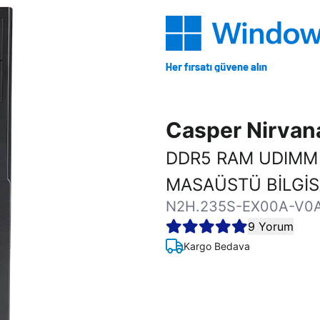
Casper Nirva
DDR5 RAM UDIMM
MASAÜSTÜ BİLGİ
N2H.235S-EX00A-V0
9 Yorum
Kargo Bedava