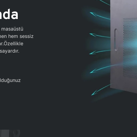
ada
0 masaüstü
ğmen hem sessiz
.Özellikle
sayardır.
 olduğunuz