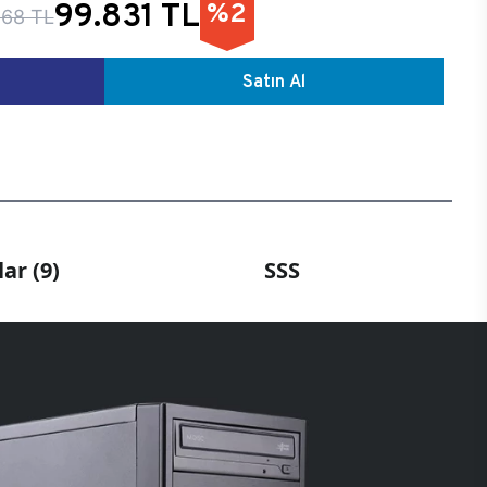
99.831 TL
%2
868 TL
Satın Al
ar (9)
SSS