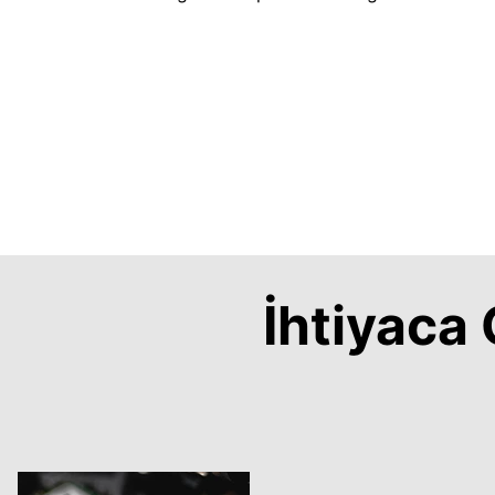
İhtiyac