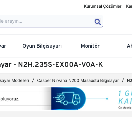
Kurumsal Çözümler
Ka
yar
Oyun Bilgisayarı
Monitör
A
sayar - N2H.235S-EX00A-V0A-K
sayar Modelleri
Casper Nirvana N200 Masaüstü Bilgisayar
N2