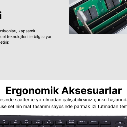
i
yonları, kapsamlı
 teknolojileri ile bilgisayar
tirir.
Ergonomik Aksesuarlar
esinde saatlerce yorulmadan çalışabilirsiniz çünkü tuşlarınd
use setinin mat tasarımı sayesinde parmak izi tutmadan temi