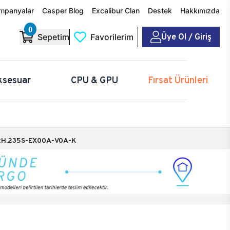
mpanyalar
Casper Blog
Excalibur Clan
Destek
Hakkımızda
0
Üye Ol / Giriş
Sepetim
Favorilerim
ksesuar
CPU & GPU
Fırsat Ürünleri
H.235S-EX00A-V0A-K