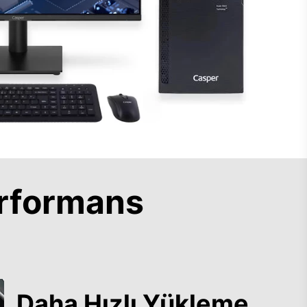
rformans
Daha Hızlı Yükleme