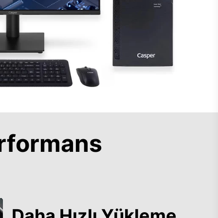
rformans
Daha Hızlı Yükleme