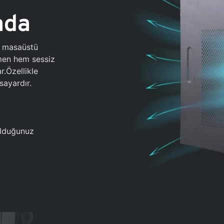
ada
0 masaüstü
ğmen hem sessiz
.Özellikle
sayardır.
 olduğunuz