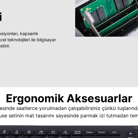
i
yonları, kapsamlı
 teknolojileri ile bilgisayar
tirir.
Ergonomik Aksesuarlar
esinde saatlerce yorulmadan çalışabilirsiniz çünkü tuşlarınd
use setinin mat tasarımı sayesinde parmak izi tutmadan temi