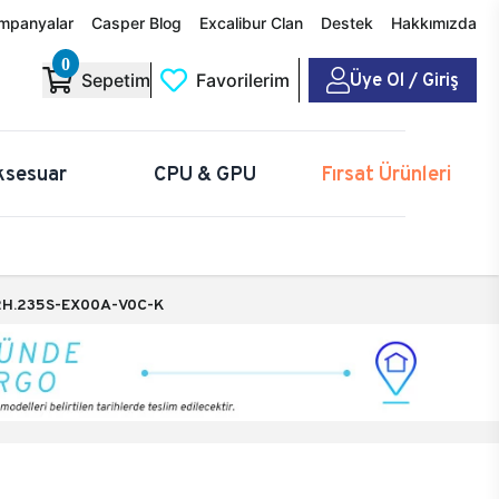
mpanyalar
Casper Blog
Excalibur Clan
Destek
Hakkımızda
0
Üye Ol / Giriş
Sepetim
Favorilerim
ksesuar
CPU & GPU
Fırsat Ürünleri
H.235S-EX00A-V0C-K