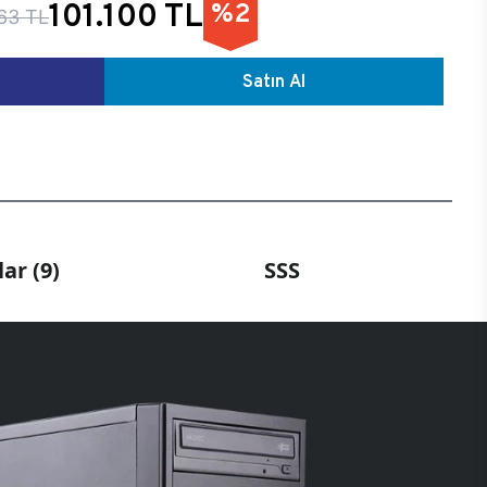
101.100 TL
%2
63 TL
Satın Al
ar (9)
SSS