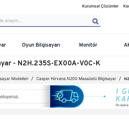
Kurumsal Çözümler
Ka
yar
Oyun Bilgisayarı
Monitör
A
sayar - N2H.235S-EX00A-V0C-K
sayar Modelleri
Casper Nirvana N200 Masaüstü Bilgisayar
N2