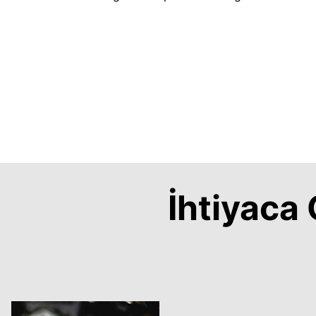
İhtiyac