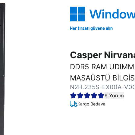
Casper Nirva
DDR5 RAM UDIMM
MASAÜSTÜ BİLGİ
N2H.235S-EX00A-V0
9 Yorum
Kargo Bedava