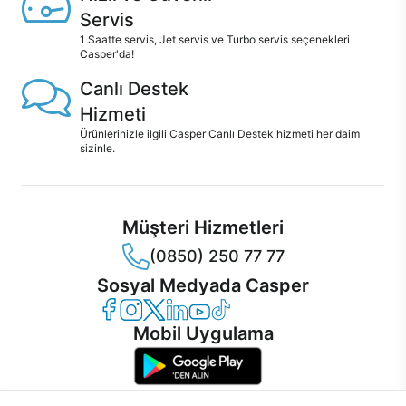
Servis
1 Saatte servis, Jet servis ve Turbo servis seçenekleri
Casper'da!
Canlı Destek
Hizmeti
Ürünlerinizle ilgili Casper Canlı Destek hizmeti her daim
sizinle.
Müşteri Hizmetleri
(0850) 250 77 77
Sosyal Medyada Casper
Casper Facebook
Casper Instagram
Casper Twitter
Casper LinkedIn
Casper YouTube
Casper TikTok
Mobil Uygulama