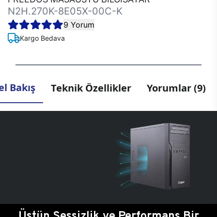
N2H.270K-8E05X-00C-K
9 Yorum
Kargo Bedava
l Bakış
Teknik Özellikler
Yorumlar (9)
Üstün Sessizlik ve Performans Bir