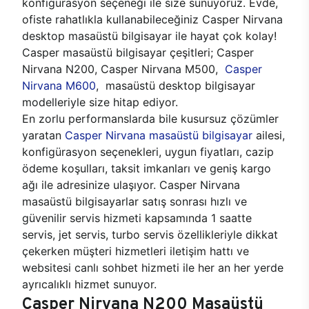
konfigürasyon seçeneği ile size sunuyoruz. Evde,
ofiste rahatlıkla kullanabileceğiniz Casper Nirvana
desktop masaüstü bilgisayar ile hayat çok kolay!
Casper masaüstü bilgisayar çeşitleri; Casper
Nirvana N200, Casper Nirvana M500,
Casper
Nirvana M600
, masaüstü desktop bilgisayar
modelleriyle size hitap ediyor.
En zorlu performanslarda bile kusursuz çözümler
yaratan
Casper Nirvana masaüstü bilgisayar
ailesi,
konfigürasyon seçenekleri, uygun fiyatları, cazip
ödeme koşulları, taksit imkanları ve geniş kargo
ağı ile adresinize ulaşıyor. Casper Nirvana
masaüstü bilgisayarlar satış sonrası hızlı ve
güvenilir servis hizmeti kapsamında 1 saatte
servis, jet servis, turbo servis özellikleriyle dikkat
çekerken müşteri hizmetleri iletişim hattı ve
websitesi canlı sohbet hizmeti ile her an her yerde
ayrıcalıklı hizmet sunuyor.
Casper Nirvana N200 Masaüstü