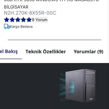
BİLGİSAYAR
N2H.270K-8X55R-00C
9 Yorum
Kargo Bedava
l Bakış
Teknik Özellikler
Yorumlar (9)