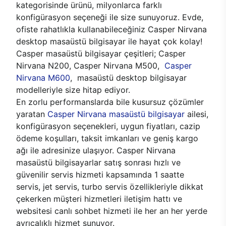
kategorisinde ürünü, milyonlarca farklı
konfigürasyon seçeneği ile size sunuyoruz. Evde,
ofiste rahatlıkla kullanabileceğiniz Casper Nirvana
desktop masaüstü bilgisayar ile hayat çok kolay!
Casper masaüstü bilgisayar çeşitleri; Casper
Nirvana N200, Casper Nirvana M500,
Casper
Nirvana M600
, masaüstü desktop bilgisayar
modelleriyle size hitap ediyor.
En zorlu performanslarda bile kusursuz çözümler
yaratan
Casper Nirvana masaüstü bilgisayar
ailesi,
konfigürasyon seçenekleri, uygun fiyatları, cazip
ödeme koşulları, taksit imkanları ve geniş kargo
ağı ile adresinize ulaşıyor. Casper Nirvana
masaüstü bilgisayarlar satış sonrası hızlı ve
güvenilir servis hizmeti kapsamında 1 saatte
servis, jet servis, turbo servis özellikleriyle dikkat
çekerken müşteri hizmetleri iletişim hattı ve
websitesi canlı sohbet hizmeti ile her an her yerde
ayrıcalıklı hizmet sunuyor.