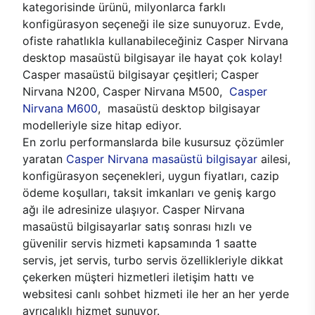
kategorisinde ürünü, milyonlarca farklı
konfigürasyon seçeneği ile size sunuyoruz. Evde,
ofiste rahatlıkla kullanabileceğiniz Casper Nirvana
desktop masaüstü bilgisayar ile hayat çok kolay!
Casper masaüstü bilgisayar çeşitleri; Casper
Nirvana N200, Casper Nirvana M500,
Casper
Nirvana M600
, masaüstü desktop bilgisayar
modelleriyle size hitap ediyor.
En zorlu performanslarda bile kusursuz çözümler
yaratan
Casper Nirvana masaüstü bilgisayar
ailesi,
konfigürasyon seçenekleri, uygun fiyatları, cazip
ödeme koşulları, taksit imkanları ve geniş kargo
ağı ile adresinize ulaşıyor. Casper Nirvana
masaüstü bilgisayarlar satış sonrası hızlı ve
güvenilir servis hizmeti kapsamında 1 saatte
servis, jet servis, turbo servis özellikleriyle dikkat
çekerken müşteri hizmetleri iletişim hattı ve
websitesi canlı sohbet hizmeti ile her an her yerde
ayrıcalıklı hizmet sunuyor.