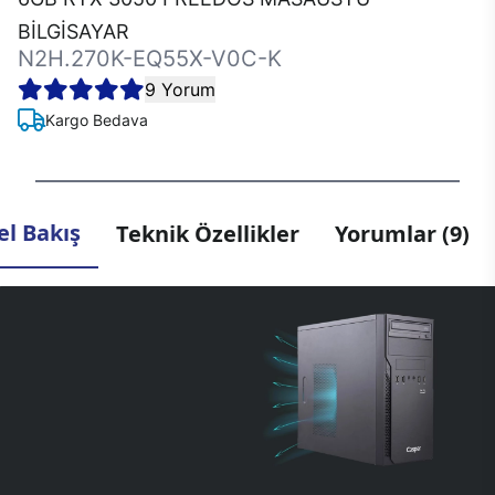
BİLGİSAYAR
N2H.270K-EQ55X-V0C-K
9 Yorum
Kargo Bedava
l Bakış
Teknik Özellikler
Yorumlar (9)