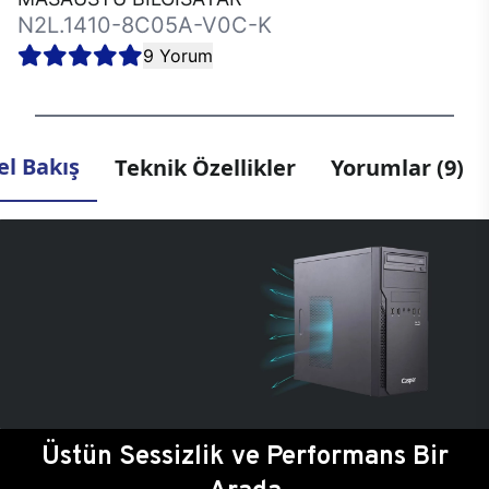
N2L.1410-8C05A-V0C-K
9 Yorum
l Bakış
Teknik Özellikler
Yorumlar (9)
Üstün Sessizlik ve Performans Bir