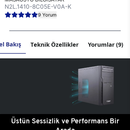
N2L.1410-8C05E-V0A-K
9 Yorum
l Bakış
Teknik Özellikler
Yorumlar (9)
Üstün Sessizlik ve Performans Bir