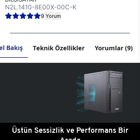
N2L.1410-8E00X-00C-K
9 Yorum
l Bakış
Teknik Özellikler
Yorumlar (9)
Üstün Sessizlik ve Performans Bir