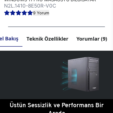
N2L.1410-8E50R-V0C
9 Yorum
l Bakış
Teknik Özellikler
Yorumlar (9)
Üstün Sessizlik ve Performans Bir