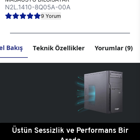
N2L.1410-8Q05A-00A
9 Yorum
l Bakış
Teknik Özellikler
Yorumlar (9)
Üstün Sessizlik ve Performans Bir