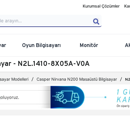
Kurumsal Çözümler
Ka
yar
Oyun Bilgisayarı
Monitör
A
sayar - N2L.1410-8X05A-V0A
sayar Modelleri
Casper Nirvana N200 Masaüstü Bilgisayar
N2