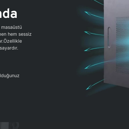
ada
0 masaüstü
ğmen hem sessiz
.Özellikle
sayardır.
 olduğunuz