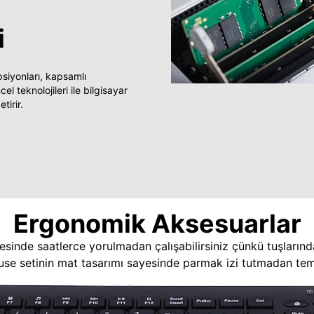
i
yonları, kapsamlı
 teknolojileri ile bilgisayar
tirir.
Ergonomik Aksesuarlar
esinde saatlerce yorulmadan çalışabilirsiniz çünkü tuşlarınd
use setinin mat tasarımı sayesinde parmak izi tutmadan temi