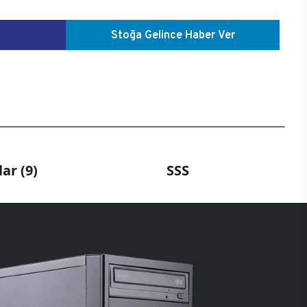
Stoğa Gelince Haber Ver
ar (9)
SSS