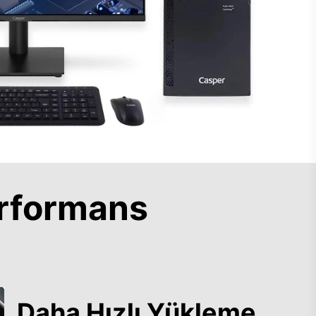
rformans
Daha Hızlı Yükleme