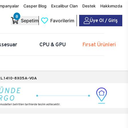
mpanyalar
Casper Blog
Excalibur Clan
Destek
Hakkımızda
0
Üye Ol / Giriş
Sepetim
Favorilerim
ksesuar
CPU & GPU
Fırsat Ürünleri
L.1410-8X05A-V0A