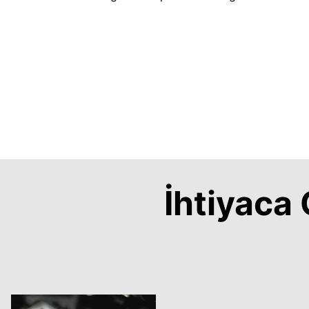
İhtiyac