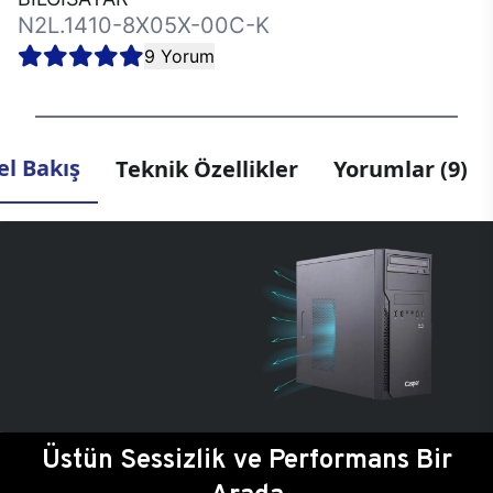
N2L.1410-8X05X-00C-K
9 Yorum
l Bakış
Teknik Özellikler
Yorumlar (9)
Üstün Sessizlik ve Performans Bir