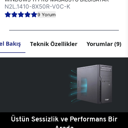
N2L.1410-8X50R-V0C-K
9 Yorum
l Bakış
Teknik Özellikler
Yorumlar (9)
Üstün Sessizlik ve Performans Bir