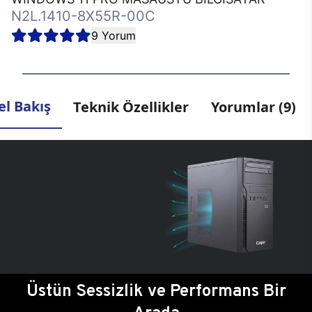
N2L.1410-8X55R-00C
9 Yorum
l Bakış
Teknik Özellikler
Yorumlar (9)
Üstün Sessizlik ve Performans Bir