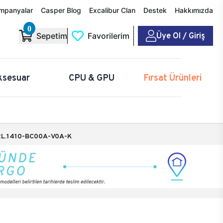
mpanyalar
Casper Blog
Excalibur Clan
Destek
Hakkımızda
0
Üye Ol / Giriş
Sepetim
Favorilerim
ksesuar
CPU & GPU
Fırsat Ürünleri
L.1410-BC00A-V0A-K