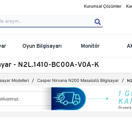
Kurumsal Çözümler
Ka
yar
Oyun Bilgisayarı
Monitör
A
sayar - N2L.1410-BC00A-V0A-K
sayar Modelleri
Casper Nirvana N200 Masaüstü Bilgisayar
N2