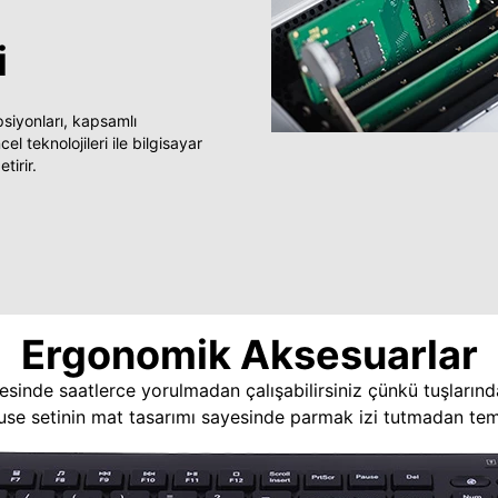
i
yonları, kapsamlı
 teknolojileri ile bilgisayar
tirir.
Ergonomik Aksesuarlar
esinde saatlerce yorulmadan çalışabilirsiniz çünkü tuşlarınd
use setinin mat tasarımı sayesinde parmak izi tutmadan temi