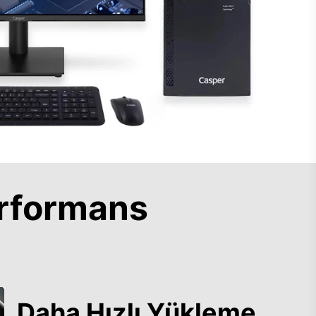
rformans
Daha Hızlı Yükleme