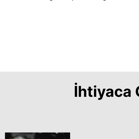
İhtiyac