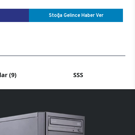
Stoğa Gelince Haber Ver
ar (9)
SSS