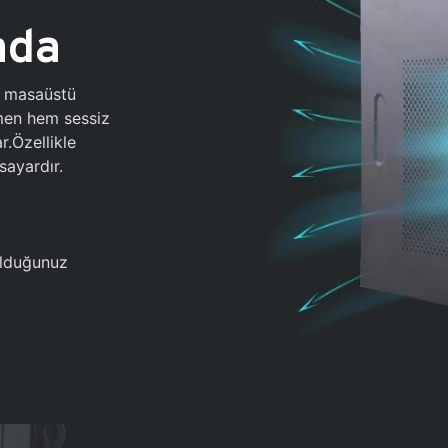
ada
0 masaüstü
ğmen hem sessiz
.Özellikle
sayardır.
 olduğunuz