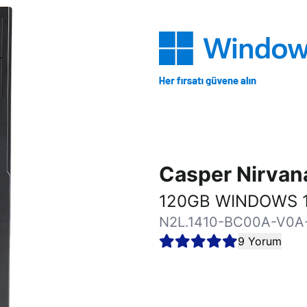
Casper Nirva
120GB WINDOWS 1
N2L.1410-BC00A-V0A
9 Yorum