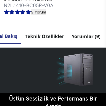
N2L.1410-BC05R-V0A
9 Yorum
l Bakış
Teknik Özellikler
Yorumlar (9)
Üstün Sessizlik ve Performans Bir