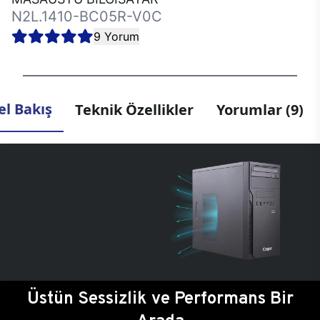
N2L.1410-BC05R-V0C
9 Yorum
l Bakış
Teknik Özellikler
Yorumlar (9)
Üstün Sessizlik ve Performans Bir