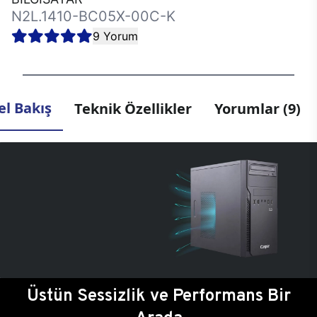
N2L.1410-BC05X-00C-K
9 Yorum
l Bakış
Teknik Özellikler
Yorumlar (9)
Üstün Sessizlik ve Performans Bir