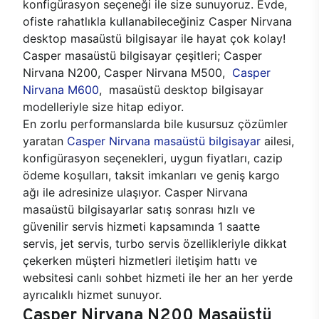
konfigürasyon seçeneği ile size sunuyoruz. Evde,
ofiste rahatlıkla kullanabileceğiniz Casper Nirvana
desktop masaüstü bilgisayar ile hayat çok kolay!
Casper masaüstü bilgisayar çeşitleri; Casper
Nirvana N200, Casper Nirvana M500,
Casper
Nirvana M600
, masaüstü desktop bilgisayar
modelleriyle size hitap ediyor.
En zorlu performanslarda bile kusursuz çözümler
yaratan
Casper Nirvana masaüstü bilgisayar
ailesi,
konfigürasyon seçenekleri, uygun fiyatları, cazip
ödeme koşulları, taksit imkanları ve geniş kargo
ağı ile adresinize ulaşıyor. Casper Nirvana
masaüstü bilgisayarlar satış sonrası hızlı ve
güvenilir servis hizmeti kapsamında 1 saatte
servis, jet servis, turbo servis özellikleriyle dikkat
çekerken müşteri hizmetleri iletişim hattı ve
websitesi canlı sohbet hizmeti ile her an her yerde
ayrıcalıklı hizmet sunuyor.
Casper Nirvana N200 Masaüstü