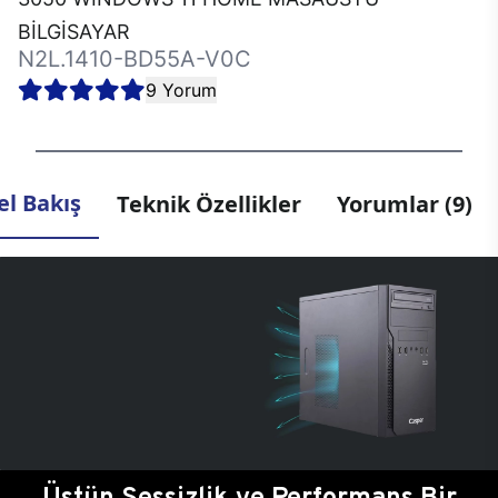
BİLGİSAYAR
N2L.1410-BD55A-V0C
9 Yorum
l Bakış
Teknik Özellikler
Yorumlar (9)
Üstün Sessizlik ve Performans Bir