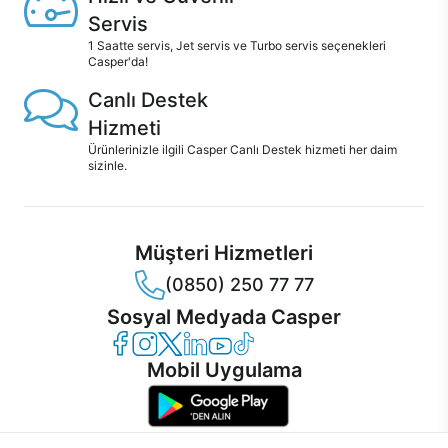
Servis
1 Saatte servis, Jet servis ve Turbo servis seçenekleri
Casper'da!
Canlı Destek
Hizmeti
Ürünlerinizle ilgili Casper Canlı Destek hizmeti her daim
sizinle.
Müşteri Hizmetleri
(0850) 250 77 77
Sosyal Medyada Casper
Casper Facebook
Casper Instagram
Casper Twitter
Casper LinkedIn
Casper YouTube
Casper TikTok
Mobil Uygulama