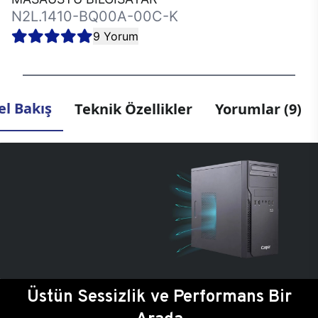
N2L.1410-BQ00A-00C-K
9 Yorum
l Bakış
Teknik Özellikler
Yorumlar (9)
Üstün Sessizlik ve Performans Bir