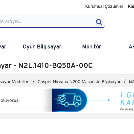
Kurumsal Çözümler
Ka
yar
Oyun Bilgisayarı
Monitör
A
sayar - N2L.1410-BQ50A-00C
sayar Modelleri
Casper Nirvana N200 Masaüstü Bilgisayar
N2