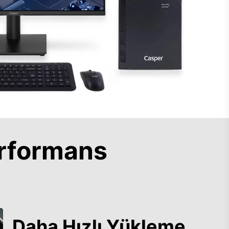
rformans
Daha Hızlı Yükleme