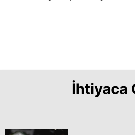
İhtiyac