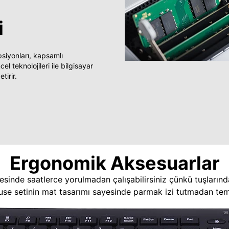
i
yonları, kapsamlı
 teknolojileri ile bilgisayar
tirir.
Ergonomik Aksesuarlar
esinde saatlerce yorulmadan çalışabilirsiniz çünkü tuşlarınd
use setinin mat tasarımı sayesinde parmak izi tutmadan temi