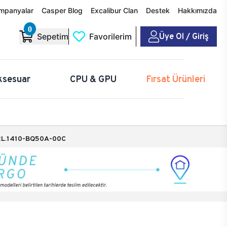
mpanyalar
Casper Blog
Excalibur Clan
Destek
Hakkımızda
0
Üye Ol / Giriş
Sepetim
Favorilerim
ksesuar
CPU & GPU
Fırsat Ürünleri
L.1410-BQ50A-00C