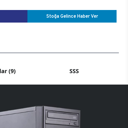
Stoğa Gelince Haber Ver
ar (9)
SSS