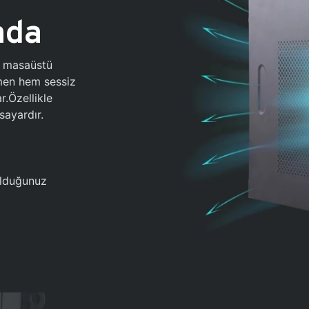
ada
0 masaüstü
ğmen hem sessiz
.Özellikle
sayardır.
 olduğunuz