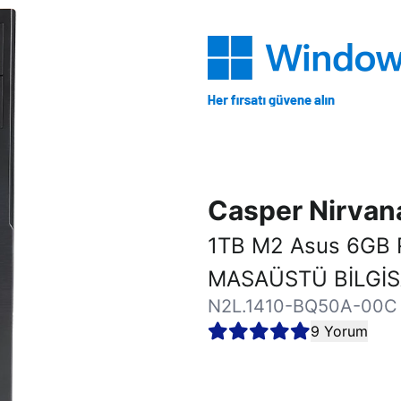
Casper Nirva
1TB M2 Asus 6GB
MASAÜSTÜ BİLGİ
N2L.1410-BQ50A-00C
9 Yorum