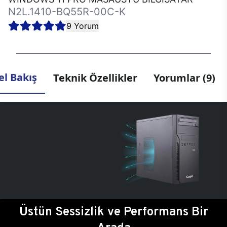
N2L.1410-BQ55R-00C-K
9 Yorum
l Bakış
Teknik Özellikler
Yorumlar (9)
Üstün Sessizlik ve Performans Bir