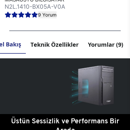
N2L.1410-BX05A-V0A
9 Yorum
l Bakış
Teknik Özellikler
Yorumlar (9)
Üstün Sessizlik ve Performans Bir