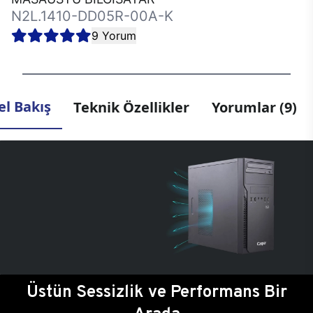
N2L.1410-DD05R-00A-K
9 Yorum
l Bakış
Teknik Özellikler
Yorumlar (9)
Üstün Sessizlik ve Performans Bir